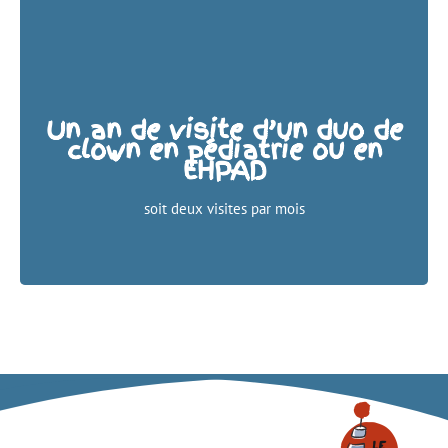
Un an de visite d’un duo de
clown en pédiatrie ou en
22 000 €
EHPAD
8 800 € après déduction pour les entreprises dans la
limite de 5% du CA
soit deux visites par mois