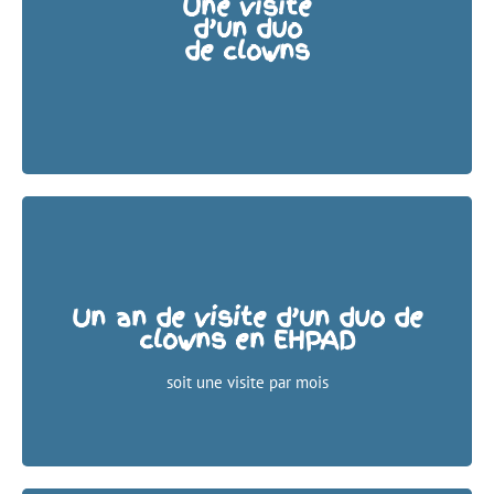
Une visite
d’un duo
1 000 €
de clowns
400 € après déduction pour les entreprises dans la limite
de 5% du CA
Un an de visite d’un duo de
clowns en EHPAD
11 000 €
4 400 € après déduction pour les entreprises dans la
soit une visite par mois
limite de 5% du CA