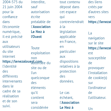
2004-575 du
interdite,
tout contenu
des liens
21 juin 2004
sauf
déposé dans
créés par
pour la
autorisation
cet espace
d’autres sites
confiance
écrite
qui
vers
dans
préalable de
contreviendrait
https://lenez
l’économie
l
’
Association
à la
numérique,
Le Nez à
législation
La
il est précisé
l’Ouest
applicable
navigation
aux
en France,
sur le site
utilisateurs
en
Toute
https://lenez
du site
particulier
exploitation
est
internet
aux
non
susceptible
https://lenezalouest.com
dispositions
autorisée du
de
l’identité
relatives à la
site ou de
provoquer
des
protection
l’un
l’installation
différents
des
quelconque
de cookie(s)
intervenants
données.
des
sur
dans le
éléments
l’ordinateur
cadre de sa
qu’il
Le cas
de
réalisation
contient
échéant,
l’utilisateur.
et de son
sera
l’
Association
suivi.
considérée
Le Nez à
Un