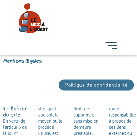
Mentions légales
Politique de confidentialité
1 – Édition
site, quel
droit de
toute
du site
que soit le
supprimer,
responsabilité
En vertu de
moyen ou le
sans mise en
à propos de
l’article 6 de
procédé
demeure
ces liens
la loi n°
utilisé, est
préalable,
externes ou