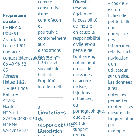
comme
l’Ouest
se
« cookie »
constitutive
réserve
est un
d’une
également
Propriétaire
fichier de
contrefaçon
la possibilité
du site :
petite taille
et
de mettre
LE NEZ A
qui
poursuivie
en cause la
L’OUEST
enregistre
conformément
responsabilité
Association
des
aux
civile et/ou
Loi de 1901
informations
dispositions
pénale de
Contact :
relatives à la
des articles
l’utilisateur,
contact@lenezalouest.com
navigation
L.335-2 et
notamment
06 49 98 52
d’un
suivants du
en cas de
65
utilisateur
Code de
message à
Adresse :
sur un site.
Propriété
caractère
Halles 1&2,
Les données
Intellectuelle
.
raciste,
5 Allée Frida
ainsi
injurieux,
Kahlo –
obtenues
diffamant,
44200
permettent
ou
Nantes
3 –
d’obtenir des
pornographique,
N° Siret :
Limitations
mesures de
quel que
82363604800030
de
fréquentation,
soit le
N° RNA :
responsabilité.
par
support
W442016973
exemple.
L’Association
utilisé