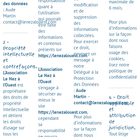
responsabilité
maximale de
des données
modification
quant à
6 mois.
:
Aude
et de
l’utilisation
Martin
suppression
qui pourrait
contact@lenezalouest.com
Pour plus
des
être faite
d’informations
informations
des
sur la façon
collectées.
informations
dont nous
Pour exercer
2 –
et contenus
faisons
ce droit,
Propriété
présents sur
usage des
envoyez un
intellectuelle
https://lenezalouest.com
.
cookies,
message à
et
lisez notre
notre
contrefaçons.
L’Association
politique de
Délégué à la
L’Association
Le Nez à
confidentialité
Protection
Le Nez à
l’Ouest
des Données
l’Ouest
est
s’engage à
:
Aude
propriétaire
sécuriser au
Martin
–
6 – Droit
des droits de
mieux le
contact@lenezalouest.com
.
applicable
propriété
site
et
intellectuelle
https://lenezalouest.com
,
attribution
et détient
Pour plus
cependant
de
les droits
d’informations
sa
juridiction.
d’usage sur
sur la façon
responsabilité
tous les
Tout litige
dont nous
ne pourra