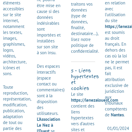
éléments
en relation
traitons vos
être mise en
accessibles
avec
données
cause si des
sur le site
l’utilisation
(type de
données
internet,
du site
données,
indésirables
notamment
https://lenez
finalité,
sont
les textes,
est soumis
destinataire…),
importées et
images,
au droit
lisez notre
installées
graphismes,
français. En
politique de
sur son site
logos,
dehors des
confidentialité.
à son insu.
vidéos,
cas où la loi
architecture,
ne le permet
Des espaces
icônes et
pas, il est
5 – Liens
interactifs
sons.
fait
hypertextes
(espace
attribution
et
contact ou
exclusive de
Toute
cookies
commentaires)
juridiction
reproduction,
Le site
sont à la
aux
représentation,
https://lenezalouest.com
disposition
tribunaux
modification,
contient des
des
compétents
publication,
liens
utilisateurs.
de
Nantes
.
adaptation
hypertextes
L’Association
de tout ou
vers d’autres
Le Nez à
partie des
01/01/2024
sites et
l’Ouest
se