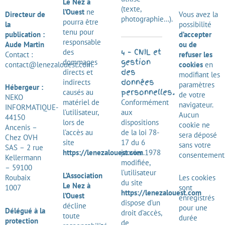
Le Nez à
(texte,
l’Ouest
ne
Directeur de
Vous avez la
photographie…).
pourra être
la
possibilité
tenu pour
publication :
d’accepter
responsable
Aude Martin
ou de
4 – CNIL et
des
Contact :
refuser les
gestion
dommages
contact@lenezalouest.com.
cookies
en
des
directs et
modifiant les
données
indirects
paramètres
Hébergeur :
personnelles.
causés au
de votre
NEKO
matériel de
Conformément
navigateur.
INFORMATIQUE-
l’utilisateur,
aux
Aucun
44150
lors de
dispositions
cookie ne
Ancenis –
l’accès au
de
la loi 78-
sera déposé
Chez OVH
site
17 du 6
sans votre
SAS – 2 rue
https://lenezalouest.com
janvier 1978
.
consentement
Kellermann
modifiée
,
– 59100
l’utilisateur
L’Association
Roubaix
Les cookies
du site
Le Nez à
1007
sont
https://lenezalouest.com
l’Ouest
enregistrés
dispose d’un
décline
pour une
Délégué à la
droit d’accès,
toute
durée
protection
de